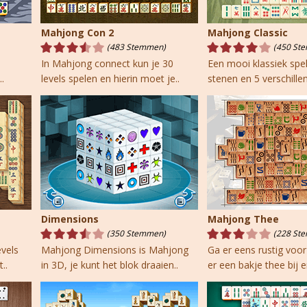
Mahjong Con 2
Mahjong Classic
(483 Stemmen)
(450 St
In Mahjong connect kun je 30
Een mooi klassiek spe
.
levels spelen en hierin moet je..
stenen en 5 verschillen
Dimensions
Mahjong Thee
(350 Stemmen)
(228 St
vels
Mahjong Dimensions is Mahjong
Ga er eens rustig voor
..
in 3D, je kunt het blok draaien..
er een bakje thee bij e