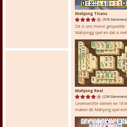
Mahjong Titans
(976 Stemmen)
Dit is ons meest gespeelde
Mahjongg spel en dat is niet.
Mahjong Real
(234 Stemmen)
Levensechte stenen en 18 le
maken dit Mahjong spel echt