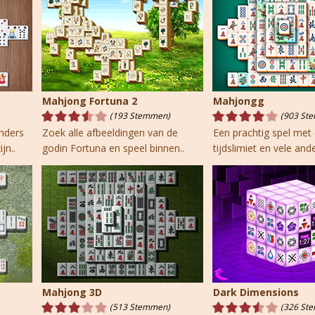
Mahjong Fortuna 2
Mahjongg
(193 Stemmen)
(903 St
anders
Zoek alle afbeeldingen van de
Een prachtig spel met
jn..
godin Fortuna en speel binnen..
tijdslimiet en vele ande
Mahjong 3D
Dark Dimensions
(513 Stemmen)
(326 St