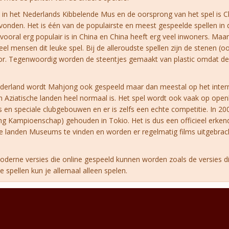
n het Nederlands Kibbelende Mus en de oorsprong van het spel is C
onden. Het is één van de populairste en meest gespeelde spellen in 
ooral erg populair is in China en China heeft erg veel inwoners. Maar
el mensen dit leuke spel. Bij de alleroudste spellen zijn de stenen (o
r. Tegenwoordig worden de steentjes gemaakt van plastic omdat d
derland wordt Mahjong ook gespeeld maar dan meestal op het interne
 in Aziatische landen heel normaal is. Het spel wordt ook vaak op ope
s en speciale clubgebouwen en er is zelfs een echte competitie. In 20
 Kampioenschap) gehouden in Tokio. Het is dus een officieel erkend
che landen Museums te vinden en worden er regelmatig films uitgebrac
derne versies die online gespeeld kunnen worden zoals de versies di
 spellen kun je allemaal alleen spelen.