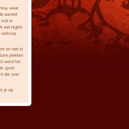
hina, waar
de wereld.
 ook in
ok wel tegels
e verkoop
t en niet in
nbare plekken
02 werd het
e sport.
ht die over
e je op