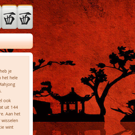
heb je
m het hele
 Mahjong
.
el ook
t uit 144
re. Aan het
r wisselen
ie wint