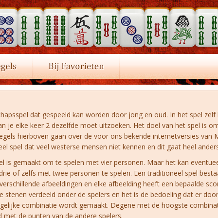
hapsspel dat gespeeld kan worden door jong en oud. In het spel zelf 
n je elke keer 2 dezelfde moet uitzoeken. Het doel van het spel is o
lregels hierboven gaan over de voor ons bekende internetversies van
eel spel dat veel westerse mensen niet kennen en dit gaat heel anders
el is gemaakt om te spelen met vier personen. Maar het kan eventue
e of zelfs met twee personen te spelen. Een traditioneel spel bestaa
verschillende afbeeldingen en elke afbeelding heeft een bepaalde sco
e stenen verdeeld onder de spelers en het is de bedoeling dat er doo
gelijke combinatie wordt gemaakt. Degene met de hoogste combinat
nd met de punten van de andere spelers.