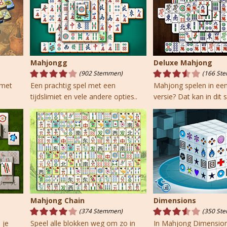
Mahjongg
Deluxe Mahjong
(902 Stemmen)
(166 St
 met
Een prachtig spel met een
Mahjong spelen in een
tijdslimiet en vele andere opties..
versie? Dat kan in dit s
Mahjong Chain
Dimensions
(374 Stemmen)
(350 St
 je
Speel alle blokken weg om zo in
In Mahjong Dimension