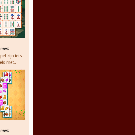
mmen)
pel zijn iets
els met..
mmen)