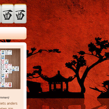
emmen)
 iets anders
ten zijn..