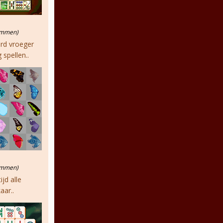
emmen)
rd vroeger
spellen..
emmen)
jd alle
aar..