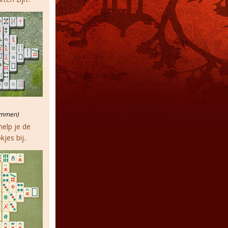
emmen)
help je de
jes bij..